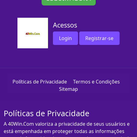
Acessos
Login
Registrar-se
Políticas de Privacidade
Termos e Condições
Sitemap
Políticas de Privacidade
A 40Win.Com valoriza a privacidade de seus usuários e
está empenhada em proteger todas as informações