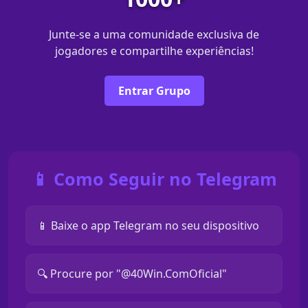
Junte-se a uma comunidade exclusiva de
jogadores e compartilhe experiências!
Entrar Grupo
📱 Como Seguir no Telegram
📱 Baixe o app Telegram no seu dispositivo
🔍 Procure por "@40Win.ComOficial"