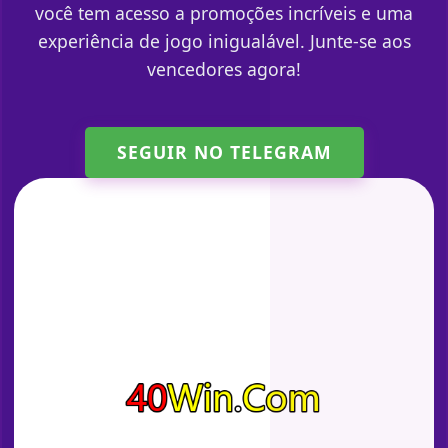
você tem acesso a promoções incríveis e uma
experiência de jogo inigualável. Junte-se aos
vencedores agora!
SEGUIR NO TELEGRAM