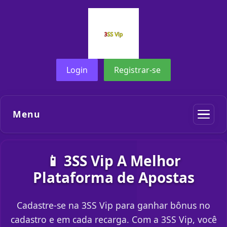
Login
Registrar-se
Menu
📱 3SS Vip A Melhor
Plataforma de Apostas
Cadastre-se na 3SS Vip para ganhar bônus no
cadastro e em cada recarga. Com a 3SS Vip, você