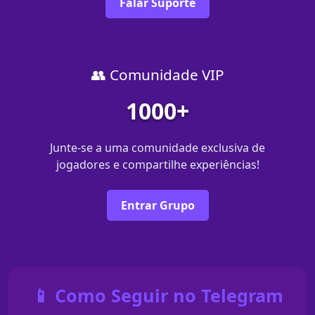
Falar Suporte
👥 Comunidade VIP
1000+
Junte-se a uma comunidade exclusiva de
jogadores e compartilhe experiências!
Entrar Grupo
📱 Como Seguir no Telegram