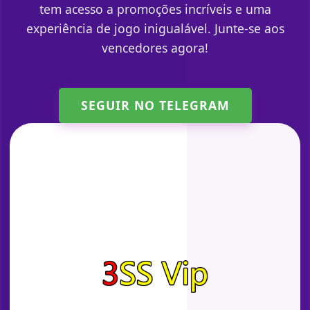
tem acesso a promoções incríveis e uma
experiência de jogo inigualável. Junte-se aos
vencedores agora!
SEGUIR NO TELEGRAM