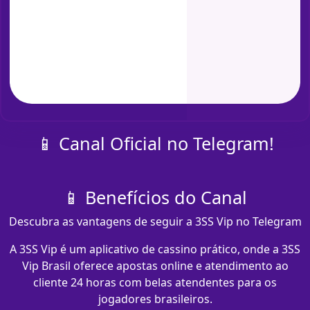
📱 Canal Oficial no Telegram!
📱 Benefícios do Canal
Descubra as vantagens de seguir a 3SS Vip no Telegram
A 3SS Vip é um aplicativo de cassino prático, onde a 3SS
Vip Brasil oferece apostas online e atendimento ao
cliente 24 horas com belas atendentes para os
jogadores brasileiros.