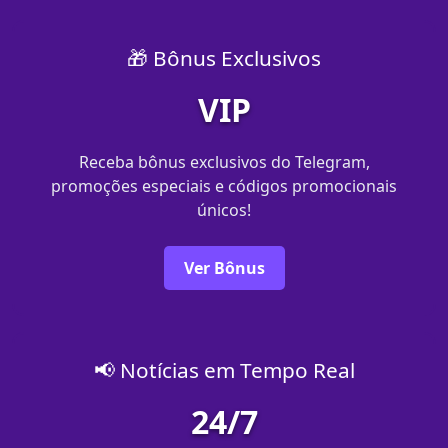
🎁 Bônus Exclusivos
VIP
Receba bônus exclusivos do Telegram,
promoções especiais e códigos promocionais
únicos!
Ver Bônus
📢 Notícias em Tempo Real
24/7