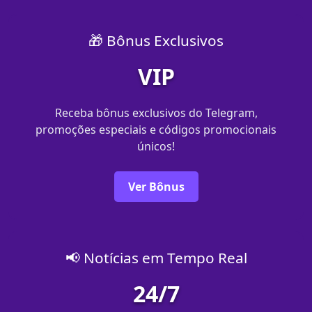
🎁 Bônus Exclusivos
VIP
Receba bônus exclusivos do Telegram,
promoções especiais e códigos promocionais
únicos!
Ver Bônus
📢 Notícias em Tempo Real
24/7