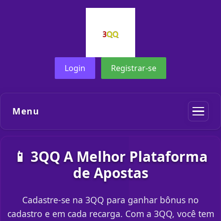
Login
Registrar-se
Menu
📱 3QQ A Melhor Plataforma
de Apostas
Cadastre-se na 3QQ para ganhar bônus no
cadastro e em cada recarga. Com a 3QQ, você tem