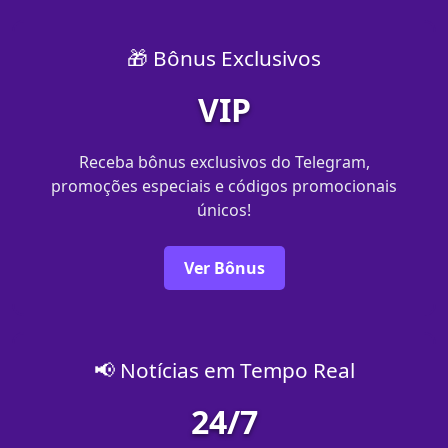
🎁 Bônus Exclusivos
VIP
Receba bônus exclusivos do Telegram,
promoções especiais e códigos promocionais
únicos!
Ver Bônus
📢 Notícias em Tempo Real
24/7