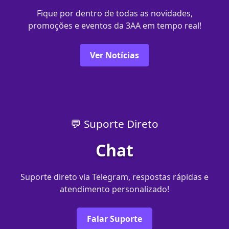
Fique por dentro de todas as novidades,
promoções e eventos da 3AA em tempo real!
Ver Notícias
💬 Suporte Direto
Chat
Suporte direto via Telegram, respostas rápidas e
atendimento personalizado!
Falar Suporte