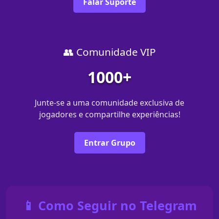
Falar Suporte
👥 Comunidade VIP
1000+
Junte-se a uma comunidade exclusiva de
jogadores e compartilhe experiências!
Entrar Grupo
📱 Como Seguir no Telegram