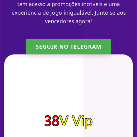
tem acesso a promoções incríveis e uma
experiência de jogo inigualável. Junte-se aos
vencedores agora!
SEGUIR NO TELEGRAM