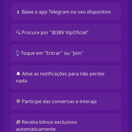
📱 Baixe o app Telegram no seu dispositivo
🔍 Procure por "@38V VipOficial"
👆 Toque em "Entrar" ou "Join"
🔔 Ative as notificações para não perder
nada
💬 Participe das conversas e interaja
🎁 Receba bônus exclusivos
automaticamente