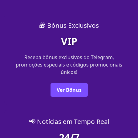
🎁 Bônus Exclusivos
VIP
Receba bônus exclusivos do Telegram,
promoções especiais e códigos promocionais
únicos!
Ver Bônus
📢 Notícias em Tempo Real
24/7