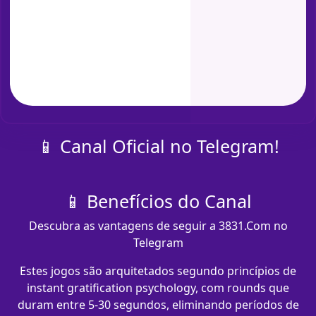
📱 Canal Oficial no Telegram!
📱 Benefícios do Canal
Descubra as vantagens de seguir a 3831.Com no
Telegram
Estes jogos são arquitetados segundo princípios de
instant gratification psychology, com rounds que
duram entre 5-30 segundos, eliminando períodos de