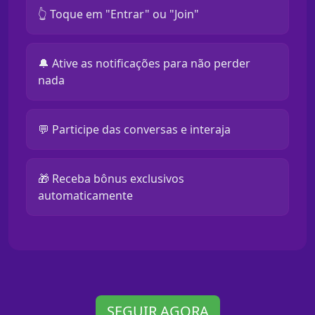
👆 Toque em "Entrar" ou "Join"
🔔 Ative as notificações para não perder
nada
💬 Participe das conversas e interaja
🎁 Receba bônus exclusivos
automaticamente
SEGUIR AGORA