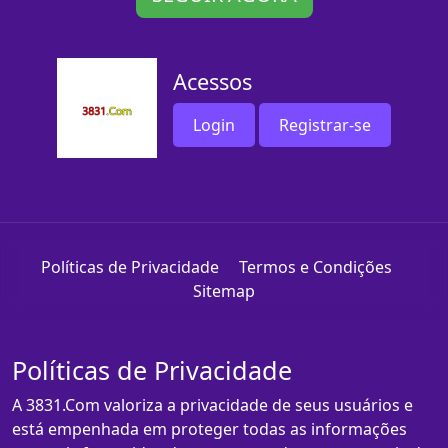
Acessos
Login
Registrar-se
Políticas de Privacidade
Termos e Condições
Sitemap
Políticas de Privacidade
A 3831.Com valoriza a privacidade de seus usuários e
está empenhada em proteger todas as informações