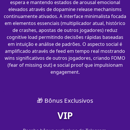
espera e mantendo estados de arousal emocional
elevados através de dopamine release mechanisms
continuamente ativados. A interface minimalista focada
em elementos essenciais (multiplicador atual, histórico
de crashes, apostas de outros jogadores) reduz
cognitive load permitindo decisões rápidas baseadas
em intuição e análise de padrões. O aspecto social é
amplificado através de feed em tempo real mostrando
wins significativos de outros jogadores, criando FOMO
(fear of missing out) e social proof que impulsionam
engagement.
🎁 Bônus Exclusivos
VIP