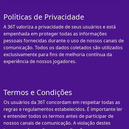
Políticas de Privacidade
A 36T valoriza a privacidade de seus usuários e está
empenhada em proteger todas as informações
pessoais fornecidas durante o uso de nossos canais de
comunicação. Todos os dados coletados são utilizados
exclusivamente para fins de melhoria contínua da
experiência de nossos jogadores.
Termos e Condições
Os usuários da 36T concordam em respeitar todas as
regras e regulamentos estabelecidos. É importante ler
e entender todos os termos antes de participar de
nossos canais de comunicação. A violação destes