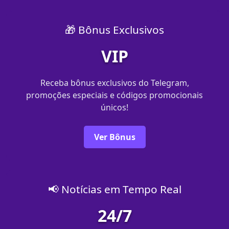
🎁 Bônus Exclusivos
VIP
Receba bônus exclusivos do Telegram,
promoções especiais e códigos promocionais
únicos!
Ver Bônus
📢 Notícias em Tempo Real
24/7