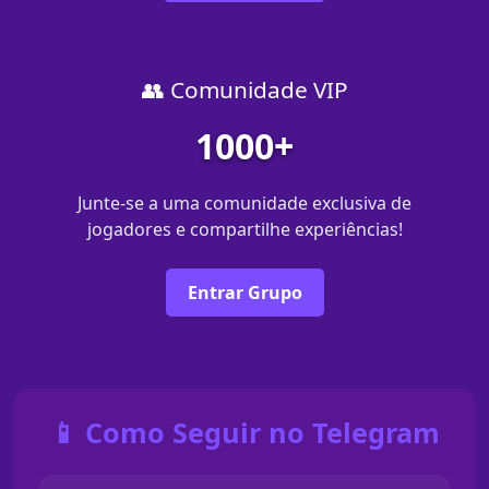
👥 Comunidade VIP
1000+
Junte-se a uma comunidade exclusiva de
jogadores e compartilhe experiências!
Entrar Grupo
📱 Como Seguir no Telegram