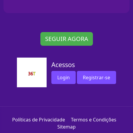
SEGUIR AGORA
Acessos
Login
Registrar-se
Políticas de Privacidade
Termos e Condições
Sitemap