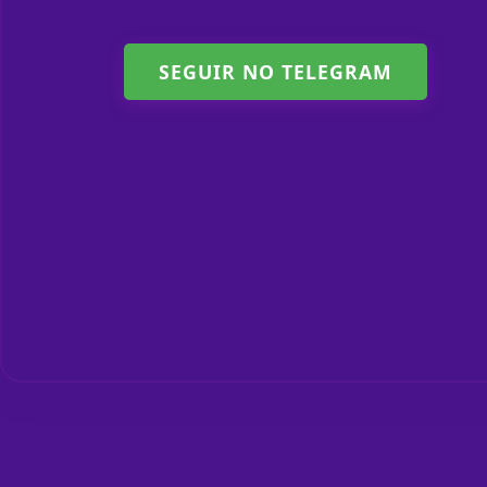
SEGUIR NO TELEGRAM