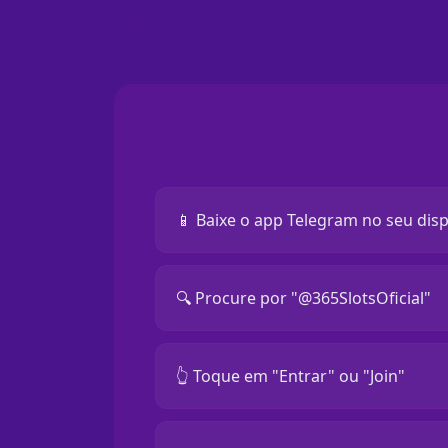
📱 Baixe o app Telegram no seu disp
🔍 Procure por "@365SlotsOficial"
👆 Toque em "Entrar" ou "Join"