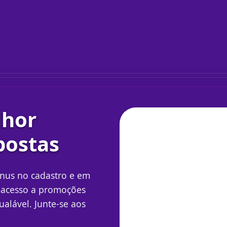
lhor
postas
ônus no cadastro e em
m acesso a promoções
ualável. Junte-se aos