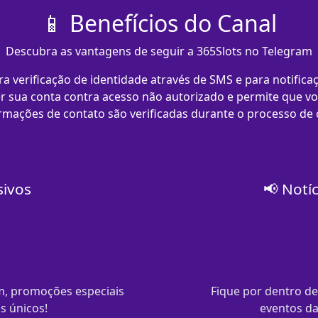
📱 Benefícios do Canal
Descubra as vantagens de seguir a 365Slots no Telegram
ara verificação de identidade através de SMS e para notific
er sua conta contra acesso não autorizado e permite que vo
rmações de contato são verificadas durante o processo de 
sivos
📢 Notí
m, promoções especiais
Fique por dentro d
s únicos!
eventos da