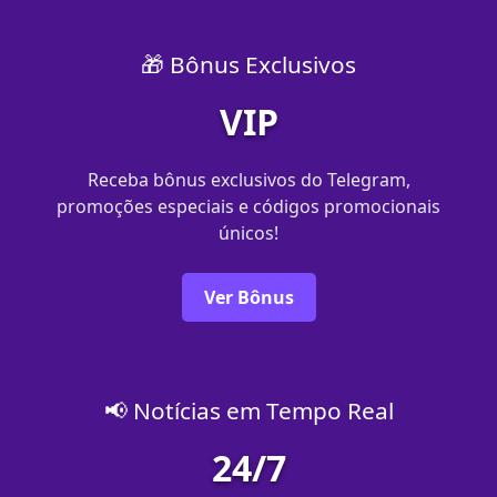
🎁 Bônus Exclusivos
VIP
Receba bônus exclusivos do Telegram,
promoções especiais e códigos promocionais
únicos!
Ver Bônus
📢 Notícias em Tempo Real
24/7