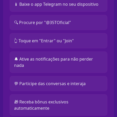
📱 Baixe o app Telegram no seu dispositivo
🔍 Procure por "@35TOficial"
👆 Toque em "Entrar" ou "Join"
🔔 Ative as notificações para não perder
nada
💬 Participe das conversas e interaja
🎁 Receba bônus exclusivos
automaticamente