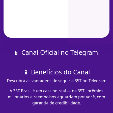
📱 Canal Oficial no Telegram!
📱 Benefícios do Canal
Descubra as vantagens de seguir a 35T no Telegram
A 35T Brasil é um cassino real — na 35T , prêmios
milionários e reembolsos aguardam por você, com
garantia de credibilidade.