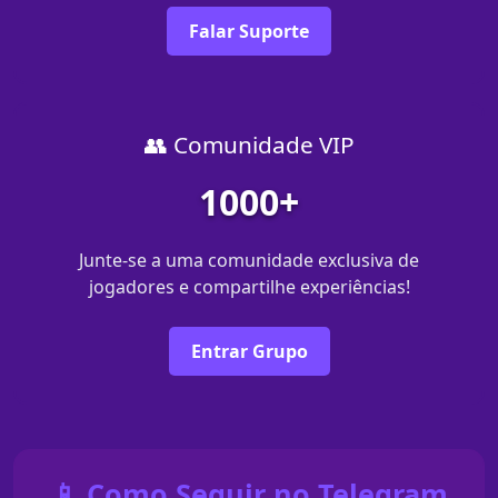
Falar Suporte
👥 Comunidade VIP
1000+
Junte-se a uma comunidade exclusiva de
jogadores e compartilhe experiências!
Entrar Grupo
📱 Como Seguir no Telegram