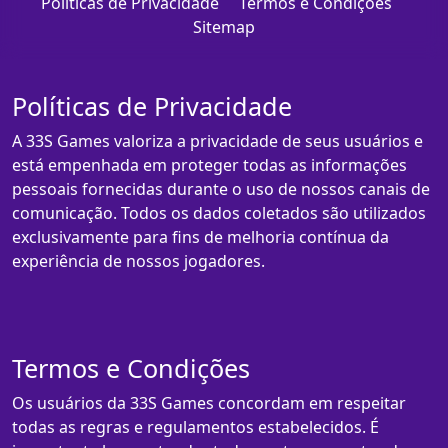
Políticas de Privacidade
Termos e Condições
Sitemap
Políticas de Privacidade
A 33S Games valoriza a privacidade de seus usuários e
está empenhada em proteger todas as informações
pessoais fornecidas durante o uso de nossos canais de
comunicação. Todos os dados coletados são utilizados
exclusivamente para fins de melhoria contínua da
experiência de nossos jogadores.
Termos e Condições
Os usuários da 33S Games concordam em respeitar
todas as regras e regulamentos estabelecidos. É