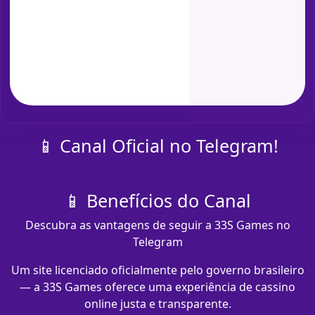
📱 Canal Oficial no Telegram!
📱 Benefícios do Canal
Descubra as vantagens de seguir a 33S Games no
Telegram
Um site licenciado oficialmente pelo governo brasileiro
— a 33S Games oferece uma experiência de cassino
online justa e transparente.