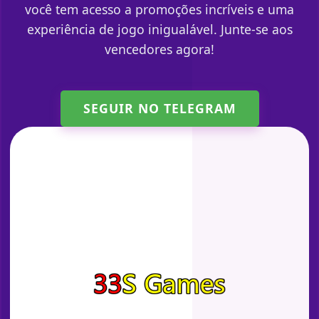
você tem acesso a promoções incríveis e uma
experiência de jogo inigualável. Junte-se aos
vencedores agora!
SEGUIR NO TELEGRAM