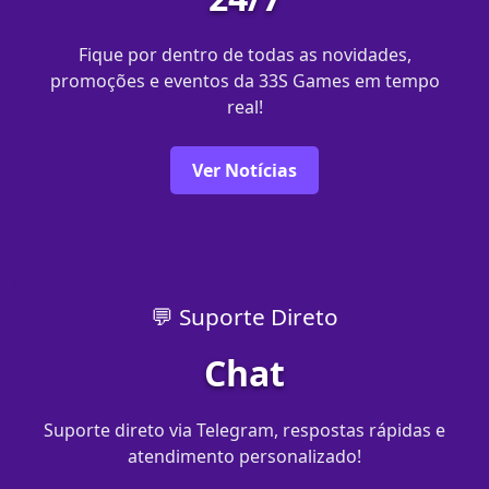
Fique por dentro de todas as novidades,
promoções e eventos da 33S Games em tempo
real!
Ver Notícias
💬 Suporte Direto
Chat
Suporte direto via Telegram, respostas rápidas e
atendimento personalizado!