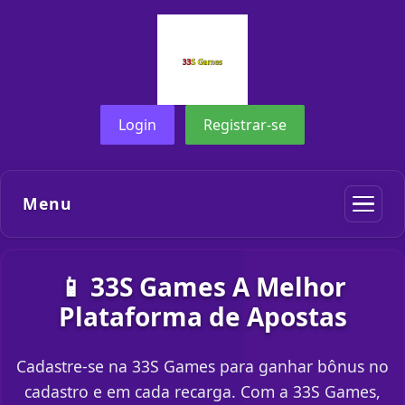
Login
Registrar-se
Menu
📱 33S Games A Melhor
Plataforma de Apostas
Cadastre-se na 33S Games para ganhar bônus no
cadastro e em cada recarga. Com a 33S Games,