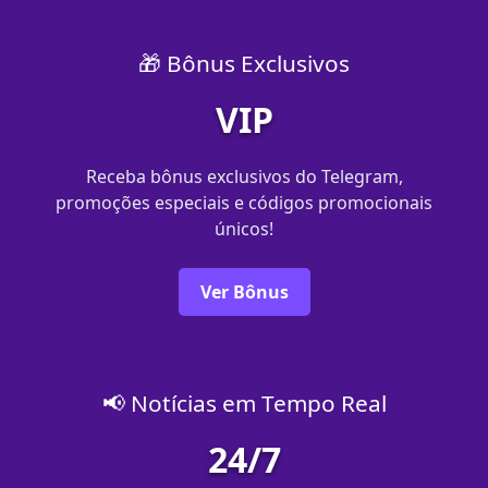
🎁 Bônus Exclusivos
VIP
Receba bônus exclusivos do Telegram,
promoções especiais e códigos promocionais
únicos!
Ver Bônus
📢 Notícias em Tempo Real
24/7