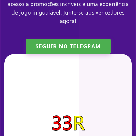
acesso a promoções incríveis e uma experiência
de jogo inigualável. Junte-se aos vencedores
agora!
SEGUIR NO TELEGRAM