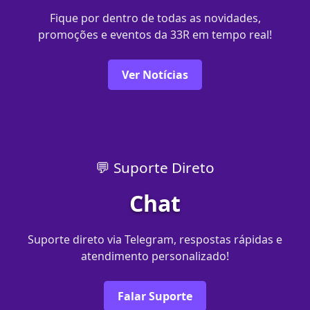
Fique por dentro de todas as novidades,
promoções e eventos da 33R em tempo real!
Ver Notícias
💬 Suporte Direto
Chat
Suporte direto via Telegram, respostas rápidas e
atendimento personalizado!
Falar Suporte