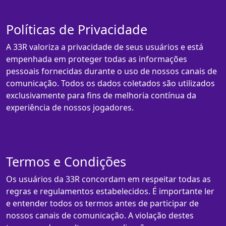
Políticas de Privacidade
A 33R valoriza a privacidade de seus usuários e está
empenhada em proteger todas as informações
pessoais fornecidas durante o uso de nossos canais de
comunicação. Todos os dados coletados são utilizados
exclusivamente para fins de melhoria contínua da
experiência de nossos jogadores.
Termos e Condições
Os usuários da 33R concordam em respeitar todas as
regras e regulamentos estabelecidos. É importante ler
e entender todos os termos antes de participar de
nossos canais de comunicação. A violação destes