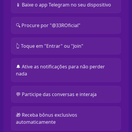
📱 Baixe o app Telegram no seu dispositivo
🔍 Procure por "@33ROficial"
👆 Toque em "Entrar" ou "Join"
🔔 Ative as notificações para não perder
nada
💬 Participe das conversas e interaja
🎁 Receba bônus exclusivos
automaticamente