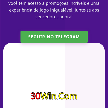
você tem acesso a promoções incríveis e uma
experiência de jogo inigualável. Junte-se aos
vencedores agora!
SEGUIR NO TELEGRAM