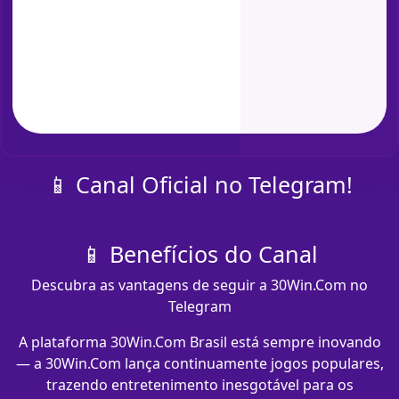
📱 Canal Oficial no Telegram!
📱 Benefícios do Canal
Descubra as vantagens de seguir a 30Win.Com no
Telegram
A plataforma 30Win.Com Brasil está sempre inovando
— a 30Win.Com lança continuamente jogos populares,
trazendo entretenimento inesgotável para os