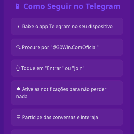
📱 Como Seguir no Telegram
📱 Baixe o app Telegram no seu dispositivo
🔍 Procure por "@30Win.ComOficial"
👆 Toque em "Entrar" ou "Join"
🔔 Ative as notificações para não perder
nada
💬 Participe das conversas e interaja