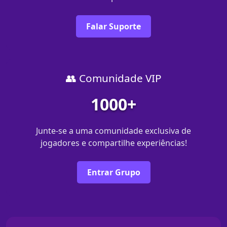
Falar Suporte
👥 Comunidade VIP
1000+
Junte-se a uma comunidade exclusiva de
jogadores e compartilhe experiências!
Entrar Grupo