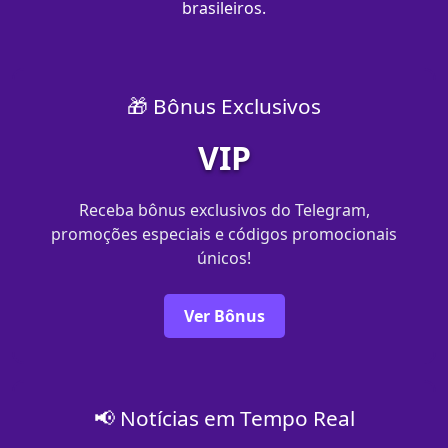
brasileiros.
🎁 Bônus Exclusivos
VIP
Receba bônus exclusivos do Telegram,
promoções especiais e códigos promocionais
únicos!
Ver Bônus
📢 Notícias em Tempo Real