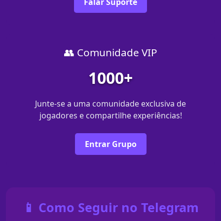
Falar Suporte
👥 Comunidade VIP
1000+
Junte-se a uma comunidade exclusiva de
jogadores e compartilhe experiências!
Entrar Grupo
📱 Como Seguir no Telegram