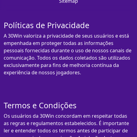
Sitemap
Políticas de Privacidade
A 30Win valoriza a privacidade de seus usuários e está
empenhada em proteger todas as informações
pessoais fornecidas durante o uso de nossos canais de
comunicação. Todos os dados coletados são utilizados
exclusivamente para fins de melhoria contínua da
experiência de nossos jogadores.
Termos e Condições
Os usuários da 30Win concordam em respeitar todas
as regras e regulamentos estabelecidos. É importante
ler e entender todos os termos antes de participar de