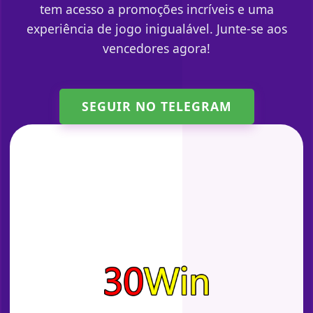
tem acesso a promoções incríveis e uma
experiência de jogo inigualável. Junte-se aos
vencedores agora!
SEGUIR NO TELEGRAM