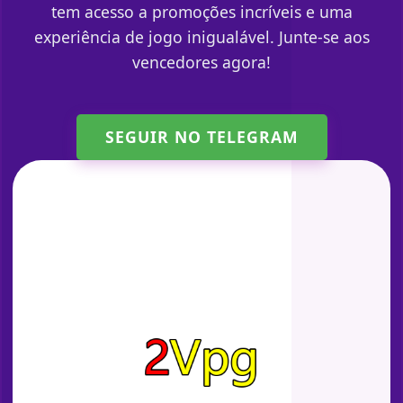
tem acesso a promoções incríveis e uma
experiência de jogo inigualável. Junte-se aos
vencedores agora!
SEGUIR NO TELEGRAM