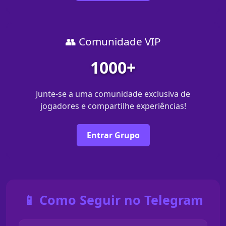
👥 Comunidade VIP
1000+
Junte-se a uma comunidade exclusiva de
jogadores e compartilhe experiências!
Entrar Grupo
📱 Como Seguir no Telegram