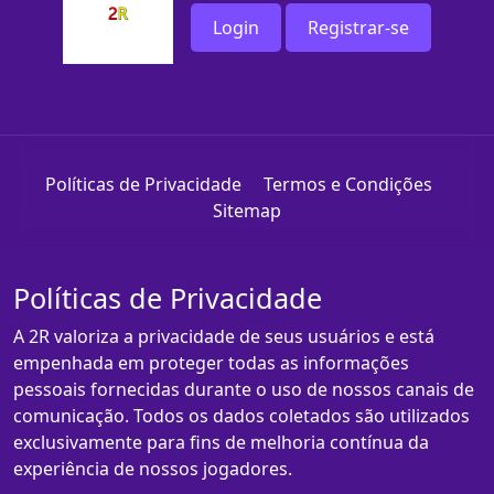
Login
Registrar-se
Políticas de Privacidade
Termos e Condições
Sitemap
Políticas de Privacidade
A 2R valoriza a privacidade de seus usuários e está
empenhada em proteger todas as informações
pessoais fornecidas durante o uso de nossos canais de
comunicação. Todos os dados coletados são utilizados
exclusivamente para fins de melhoria contínua da
experiência de nossos jogadores.