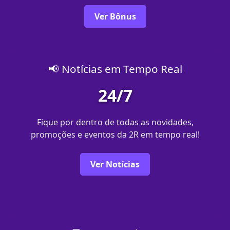
Ver Bônus
📢 Notícias em Tempo Real
24/7
Fique por dentro de todas as novidades,
promoções e eventos da 2R em tempo real!
Ver Notícias