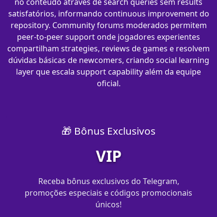
no conteúdo através de search queries sem results
satisfatórios, informando continuous improvement do
repository. Community forums moderados permitem
peer-to-peer support onde jogadores experientes
compartilham strategies, reviews de games e resolvem
dúvidas básicas de newcomers, criando social learning
layer que escala support capability além da equipe
oficial.
🎁 Bônus Exclusivos
VIP
Receba bônus exclusivos do Telegram,
promoções especiais e códigos promocionais
únicos!