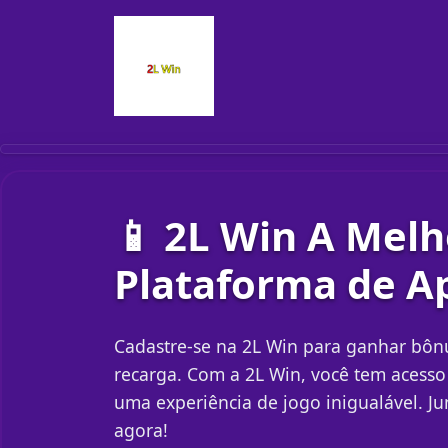
📱 2L Win A Melh
Plataforma de A
Cadastre-se na 2L Win para ganhar bôn
recarga. Com a 2L Win, você tem acesso
uma experiência de jogo inigualável. J
agora!