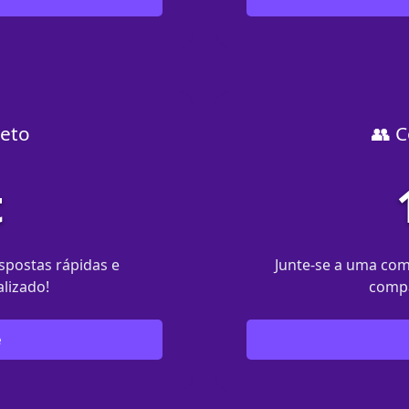
reto
👥 
t
espostas rápidas e
Junte-se a uma com
lizado!
compa
e