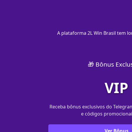
A plataforma 2L Win Brasil tem lo
🎁 Bônus Exclu
VIP
Receba bônus exclusivos do Telegra
e códigos promocionai
Ver Bônus