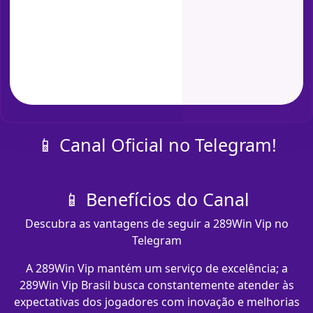
📱 Canal Oficial no Telegram!
📱 Benefícios do Canal
Descubra as vantagens de seguir a 289Win Vip no
Telegram
A 289Win Vip mantém um serviço de excelência; a
289Win Vip Brasil busca constantemente atender às
expectativas dos jogadores com inovação e melhorias