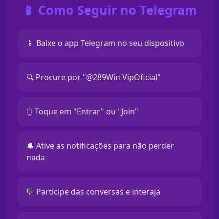
📱 Como Seguir no Telegram
📱 Baixe o app Telegram no seu dispositivo
🔍 Procure por "@289Win VipOficial"
👆 Toque em "Entrar" ou "Join"
🔔 Ative as notificações para não perder
nada
💬 Participe das conversas e interaja