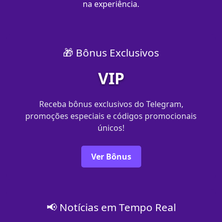
na experiência.
🎁 Bônus Exclusivos
VIP
Receba bônus exclusivos do Telegram,
promoções especiais e códigos promocionais
únicos!
Ver Bônus
📢 Notícias em Tempo Real