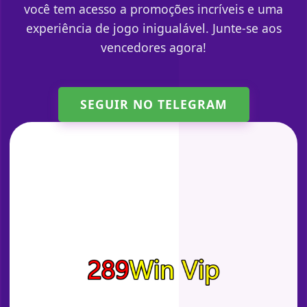
você tem acesso a promoções incríveis e uma
experiência de jogo inigualável. Junte-se aos
vencedores agora!
SEGUIR NO TELEGRAM