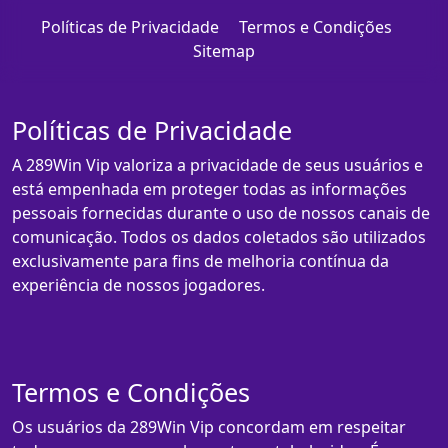
Políticas de Privacidade
Termos e Condições
Sitemap
Políticas de Privacidade
A 289Win Vip valoriza a privacidade de seus usuários e
está empenhada em proteger todas as informações
pessoais fornecidas durante o uso de nossos canais de
comunicação. Todos os dados coletados são utilizados
exclusivamente para fins de melhoria contínua da
experiência de nossos jogadores.
Termos e Condições
Os usuários da 289Win Vip concordam em respeitar