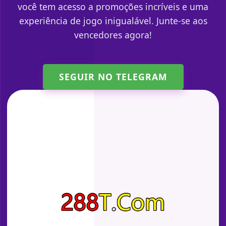
você tem acesso a promoções incríveis e uma
experiência de jogo inigualável. Junte-se aos
vencedores agora!
SEGUIR NO TELEGRAM