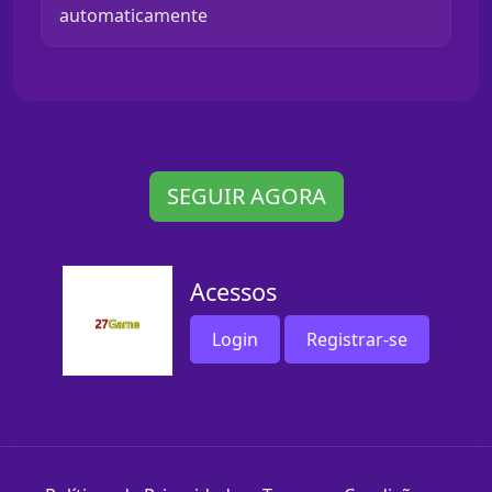
automaticamente
SEGUIR AGORA
Acessos
Login
Registrar-se