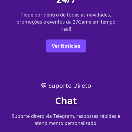
Fique por dentro de todas as novidades,
promoções e eventos da 27Game em tempo
real!
Ver Notícias
💬 Suporte Direto
Chat
Suporte direto via Telegram, respostas rápidas e
atendimento personalizado!