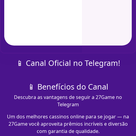
📱 Canal Oficial no Telegram!
📱 Benefícios do Canal
Descubra as vantagens de seguir a 27Game no
Telegram
Um dos melhores cassinos online para se jogar — na
27Game você aproveita prêmios incríveis e diversão
com garantia de qualidade.