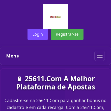
Login
Registrar-se
Menu
📱 25611.Com A Melhor
Plataforma de Apostas
Cadastre-se na 25611.Com para ganhar bônus no
cadastro e em cada recarga. Com a 25611.Com,