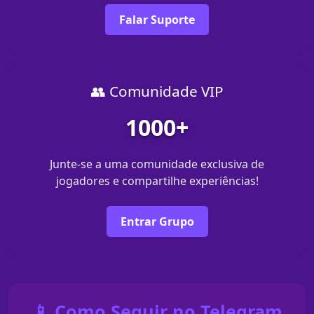
Falar Suporte
👥 Comunidade VIP
1000+
Junte-se a uma comunidade exclusiva de
jogadores e compartilhe experiências!
Entrar Grupo
📱 Como Seguir no Telegram