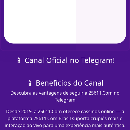
📱 Canal Oficial no Telegram!
📱 Benefícios do Canal
Descubra as vantagens de seguir a 25611.Com no
Telegram
Desde 2019, a 25611.Com oferece cassinos online — a
plataforma 25611.Com Brasil suporta crupiês reais e
interação ao vivo para uma experiência mais autêntica.