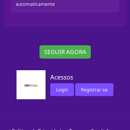
automaticamente
SEGUIR AGORA
Acessos
Login
Registrar-se