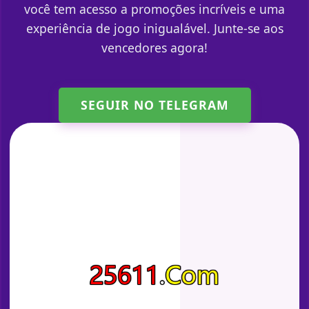
você tem acesso a promoções incríveis e uma
experiência de jogo inigualável. Junte-se aos
vencedores agora!
SEGUIR NO TELEGRAM