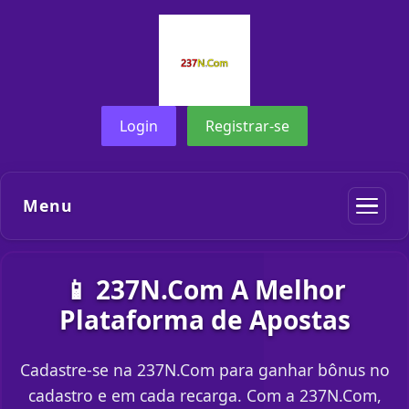
Login
Registrar-se
Menu
📱 237N.Com A Melhor
Plataforma de Apostas
Cadastre-se na 237N.Com para ganhar bônus no
cadastro e em cada recarga. Com a 237N.Com,