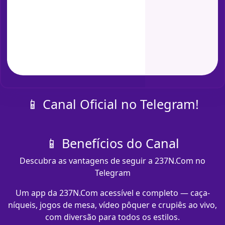
📱 Canal Oficial no Telegram!
📱 Benefícios do Canal
Descubra as vantagens de seguir a 237N.Com no
Telegram
Um app da 237N.Com acessível e completo — caça-
níqueis, jogos de mesa, vídeo pôquer e crupiês ao vivo,
com diversão para todos os estilos.