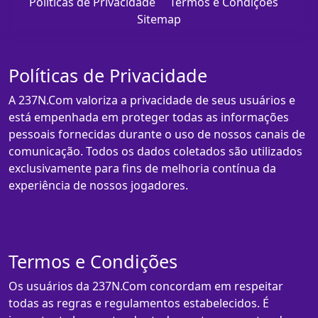
Políticas de Privacidade
Termos e Condições
Sitemap
Políticas de Privacidade
A 237N.Com valoriza a privacidade de seus usuários e
está empenhada em proteger todas as informações
pessoais fornecidas durante o uso de nossos canais de
comunicação. Todos os dados coletados são utilizados
exclusivamente para fins de melhoria contínua da
experiência de nossos jogadores.
Termos e Condições
Os usuários da 237N.Com concordam em respeitar
todas as regras e regulamentos estabelecidos. É