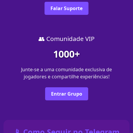
Falar Suporte
👥 Comunidade VIP
1000+
Junte-se a uma comunidade exclusiva de
jogadores e compartilhe experiências!
Entrar Grupo
📱 Como Seguir no Telegram