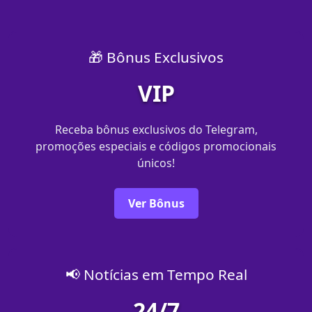
🎁 Bônus Exclusivos
VIP
Receba bônus exclusivos do Telegram,
promoções especiais e códigos promocionais
únicos!
Ver Bônus
📢 Notícias em Tempo Real
24/7