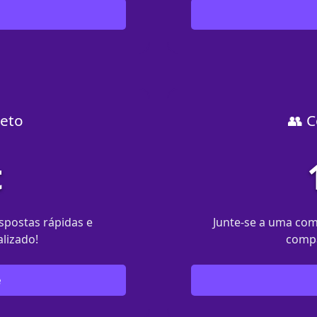
reto
👥 
t
espostas rápidas e
Junte-se a uma com
lizado!
compa
e