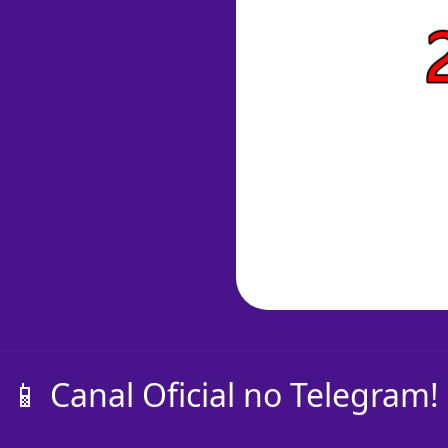
📱 Canal Oficial no Telegram!