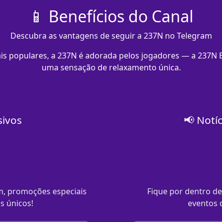
📱 Benefícios do Canal
Descubra as vantagens de seguir a 237N no Telegram
 populares, a 237N é adorada pelos jogadores — a 237N B
uma sensação de relaxamento única.
sivos
📢 Notí
m, promoções especiais
Fique por dentro d
s únicos!
eventos 