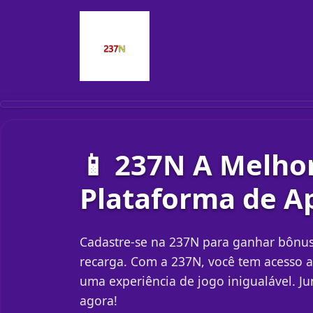
📱 237N A Melho
Plataforma de A
Cadastre-se na 237N para ganhar bônus
recarga. Com a 237N, você tem acesso a
uma experiência de jogo inigualável. J
agora!