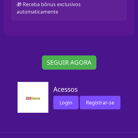
🎁 Receba bônus exclusivos
automaticamente
SEGUIR AGORA
Acessos
Login
Registrar-se