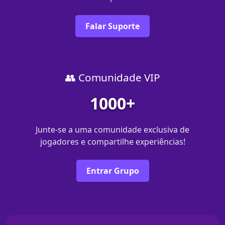
Falar Suporte
👥 Comunidade VIP
1000+
Junte-se a uma comunidade exclusiva de
jogadores e compartilhe experiências!
Entrar Grupo