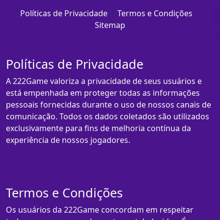
Políticas de Privacidade
Termos e Condições
Sitemap
Políticas de Privacidade
A 222Game valoriza a privacidade de seus usuários e
está empenhada em proteger todas as informações
pessoais fornecidas durante o uso de nossos canais de
comunicação. Todos os dados coletados são utilizados
exclusivamente para fins de melhoria contínua da
experiência de nossos jogadores.
Termos e Condições
Os usuários da 222Game concordam em respeitar