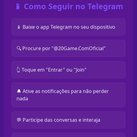
📱 Como Seguir no Telegram
📱 Baixe o app Telegram no seu dispositivo
🔍 Procure por "@20Game.ComOficial"
👆 Toque em "Entrar" ou "Join"
🔔 Ative as notificações para não perder
nada
💬 Participe das conversas e interaja