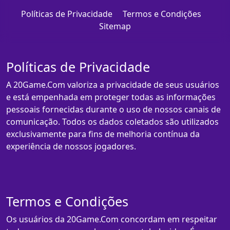
Políticas de Privacidade
Termos e Condições
Sitemap
Políticas de Privacidade
A 20Game.Com valoriza a privacidade de seus usuários
e está empenhada em proteger todas as informações
pessoais fornecidas durante o uso de nossos canais de
comunicação. Todos os dados coletados são utilizados
exclusivamente para fins de melhoria contínua da
experiência de nossos jogadores.
Termos e Condições
Os usuários da 20Game.Com concordam em respeitar