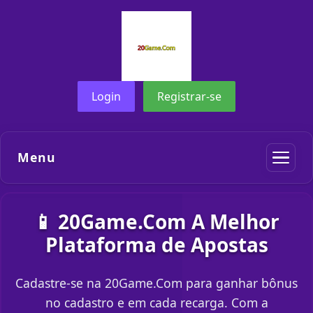
Login
Registrar-se
Menu
📱 20Game.Com A Melhor
Plataforma de Apostas
Cadastre-se na 20Game.Com para ganhar bônus
no cadastro e em cada recarga. Com a