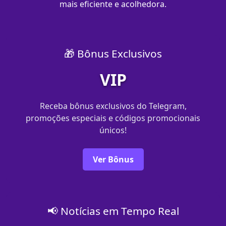
mais eficiente e acolhedora.
🎁 Bônus Exclusivos
VIP
Receba bônus exclusivos do Telegram,
promoções especiais e códigos promocionais
únicos!
Ver Bônus
📢 Notícias em Tempo Real