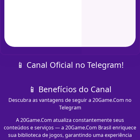
📱 Canal Oficial no Telegram!
📱 Benefícios do Canal
Descubra as vantagens de seguir a 20Game.Com no
Telegram
A 20Game.Com atualiza constantemente seus
conteúdos e serviços — a 20Game.Com Brasil enriquece
sua biblioteca de jogos, garantindo uma experiência