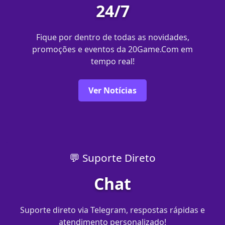
24/7
Fique por dentro de todas as novidades,
promoções e eventos da 20Game.Com em
tempo real!
Ver Notícias
💬 Suporte Direto
Chat
Suporte direto via Telegram, respostas rápidas e
atendimento personalizado!