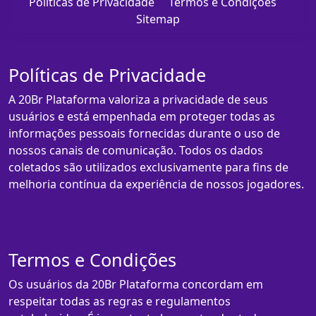
Políticas de Privacidade
Termos e Condições
Sitemap
Políticas de Privacidade
A 20Br Plataforma valoriza a privacidade de seus
usuários e está empenhada em proteger todas as
informações pessoais fornecidas durante o uso de
nossos canais de comunicação. Todos os dados
coletados são utilizados exclusivamente para fins de
melhoria contínua da experiência de nossos jogadores.
Termos e Condições
Os usuários da 20Br Plataforma concordam em
respeitar todas as regras e regulamentos