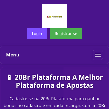
Login
Registrar-se
Menu
📱 20Br Plataforma A Melhor
Plataforma de Apostas
Cadastre-se na 20Br Plataforma para ganhar
bônus no cadastro e em cada recarga. Com a 20Br