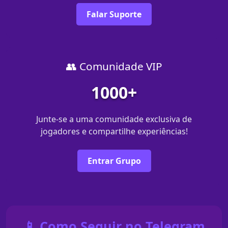
Falar Suporte
👥 Comunidade VIP
1000+
Junte-se a uma comunidade exclusiva de
jogadores e compartilhe experiências!
Entrar Grupo
📱 Como Seguir no Telegram