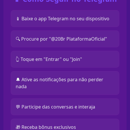
📱 Baixe o app Telegram no seu dispositivo
🔍 Procure por "@20Br PlataformaOficial"
👆 Toque em "Entrar" ou "Join"
🔔 Ative as notificações para não perder
nada
💬 Participe das conversas e interaja
🎁 Receba bônus exclusivos