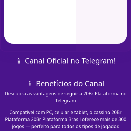
📱 Canal Oficial no Telegram!
📱 Benefícios do Canal
Descubra as vantagens de seguir a 20Br Plataforma no
Telegram
Compatível com PC, celular e tablet, o cassino 20Br
Plataforma 20Br Plataforma Brasil oferece mais de 300
jogos — perfeito para todos os tipos de jogador.