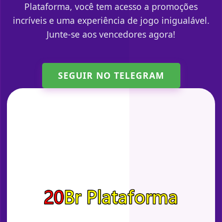
Plataforma, você tem acesso a promoções
incríveis e uma experiência de jogo inigualável.
Junte-se aos vencedores agora!
SEGUIR NO TELEGRAM