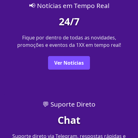
📢 Notícias em Tempo Real
24/7
Fique por dentro de todas as novidades,
promoções e eventos da 1XX em tempo real!
Ver Notícias
💬 Suporte Direto
Chat
Suporte direto via Telegram, respostas rápidas e