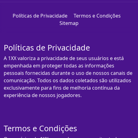
Políticas de Privacidade
Termos e Condições
Sitemap
Políticas de Privacidade
A 1XX valoriza a privacidade de seus usuários e está
empenhada em proteger todas as informações
pessoais fornecidas durante o uso de nossos canais de
comunicação. Todos os dados coletados são utilizados
exclusivamente para fins de melhoria contínua da
experiência de nossos jogadores.
Termos e Condições