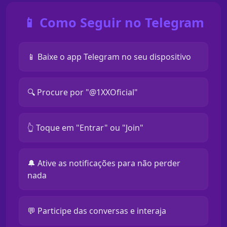
📱 Como Seguir no Telegram
📱 Baixe o app Telegram no seu dispositivo
🔍 Procure por "@1XXOficial"
👆 Toque em "Entrar" ou "Join"
🔔 Ative as notificações para não perder
nada
💬 Participe das conversas e interaja