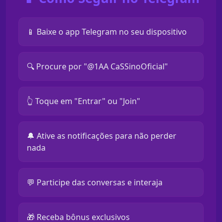
📱 Baixe o app Telegram no seu dispositivo
🔍 Procure por "@1AA CaSSinoOficial"
👆 Toque em "Entrar" ou "Join"
🔔 Ative as notificações para não perder
nada
💬 Participe das conversas e interaja
🎁 Receba bônus exclusivos