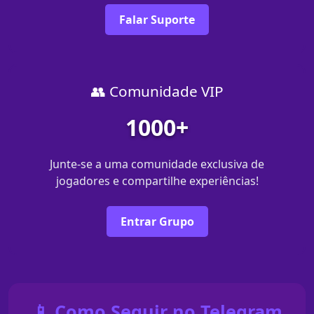
Falar Suporte
👥 Comunidade VIP
1000+
Junte-se a uma comunidade exclusiva de
jogadores e compartilhe experiências!
Entrar Grupo
📱 Como Seguir no Telegram