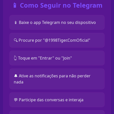
📱 Como Seguir no Telegram
📱 Baixe o app Telegram no seu dispositivo
🔍 Procure por "@1998Tiger.ComOficial"
👆 Toque em "Entrar" ou "Join"
🔔 Ative as notificações para não perder
nada
💬 Participe das conversas e interaja