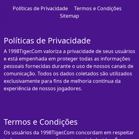
Políticas de Privacidade
Termos e Condições
Sitemap
Políticas de Privacidade
A 1998Tiger.Com valoriza a privacidade de seus usuários
e está empenhada em proteger todas as informações
pessoais fornecidas durante o uso de nossos canais de
comunicação. Todos os dados coletados são utilizados
exclusivamente para fins de melhoria contínua da
experiência de nossos jogadores.
Termos e Condições
Os usuários da 1998Tiger.Com concordam em respeitar