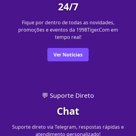
24/7
Fique por dentro de todas as novidades,
promoções e eventos da 1998Tiger.Com em
tempo real!
Ver Notícias
💬 Suporte Direto
Chat
Suporte direto via Telegram, respostas rápidas e
atendimento personalizado!