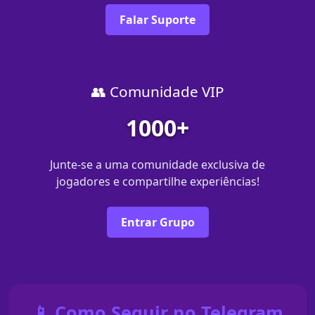
Falar Suporte
👥 Comunidade VIP
1000+
Junte-se a uma comunidade exclusiva de
jogadores e compartilhe experiências!
Entrar Grupo
📱 Como Seguir no Telegram