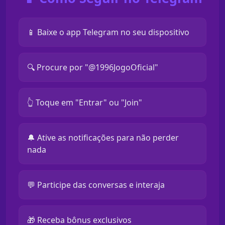
📱 Baixe o app Telegram no seu dispositivo
🔍 Procure por "@1996JogoOficial"
👆 Toque em "Entrar" ou "Join"
🔔 Ative as notificações para não perder
nada
💬 Participe das conversas e interaja
🎁 Receba bônus exclusivos