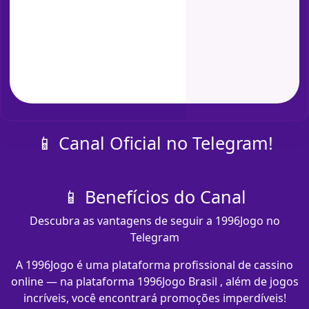
📱 Canal Oficial no Telegram!
📱 Benefícios do Canal
Descubra as vantagens de seguir a 1996Jogo no
Telegram
A 1996Jogo é uma plataforma profissional de cassino
online — na plataforma 1996Jogo Brasil , além de jogos
incríveis, você encontrará promoções imperdíveis!