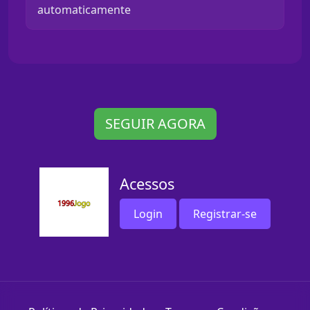
automaticamente
SEGUIR AGORA
Acessos
Login
Registrar-se