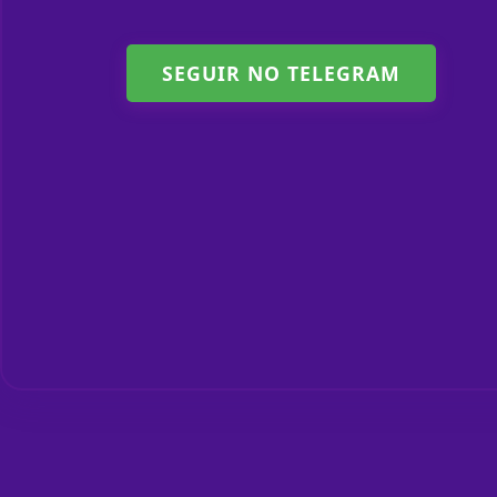
SEGUIR NO TELEGRAM