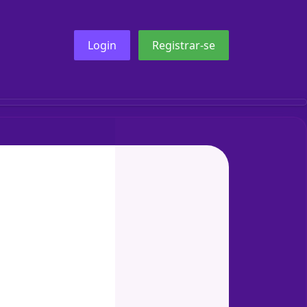
Login
Registrar-se