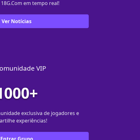
 18G.Com em tempo real!
Ver Notícias
Comunidade VIP
1000+
unidade exclusiva de jogadores e
rtilhe experiências!
Entrar Grupo