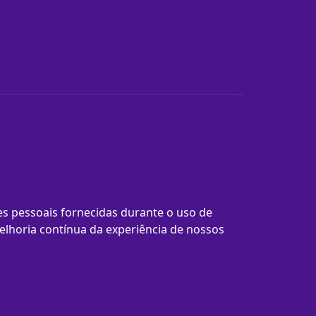
s pessoais fornecidas durante o uso de
elhoria contínua da experiência de nossos