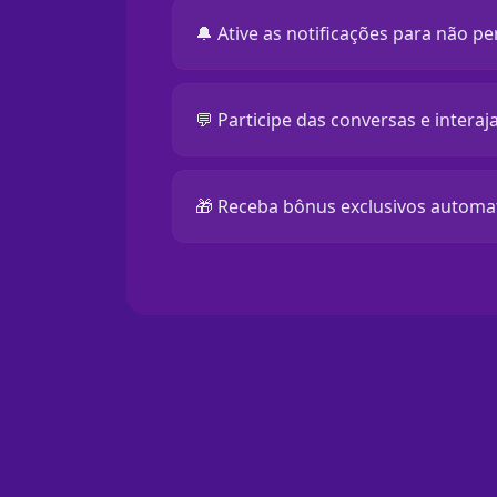
🔔 Ative as notificações para não p
💬 Participe das conversas e interaj
🎁 Receba bônus exclusivos autom