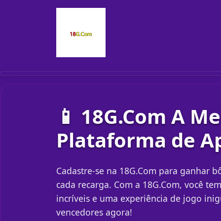
📱 18G.Com A Me
Plataforma de A
Cadastre-se na 18G.Com para ganhar b
cada recarga. Com a 18G.Com, você te
incríveis e uma experiência de jogo inig
vencedores agora!