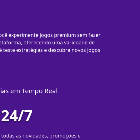
você experimente jogos premium sem fazer
 plataforma, oferecendo uma variedade de
 teste estratégias e descubra novos jogos
cias em Tempo Real
24/7
e todas as novidades, promoções e