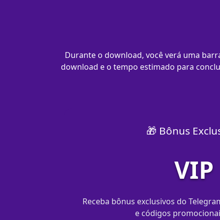
Durante o download, você verá uma barra
download e o tempo estimado para conclu
🎁 Bônus Exclu
VIP
Receba bônus exclusivos do Telegra
e códigos promocionai