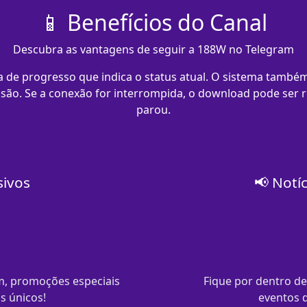
📱 Benefícios do Canal
Descubra as vantagens de seguir a 188W no Telegram
 de progresso que indica o status atual. O sistema também
são. Se a conexão for interrompida, o download pode se
parou.
sivos
📢 Notí
m, promoções especiais
Fique por dentro d
s únicos!
eventos 