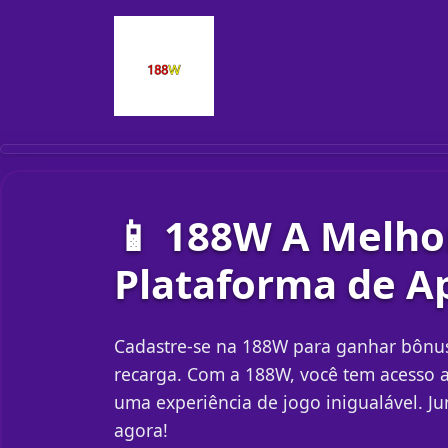
📱 188W A Melho
Plataforma de A
Cadastre-se na 188W para ganhar bônus
recarga. Com a 188W, você tem acesso a
uma experiência de jogo inigualável. J
agora!