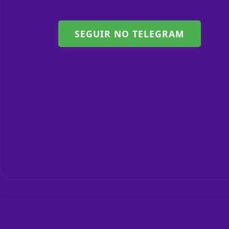
SEGUIR NO TELEGRAM