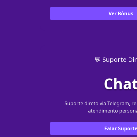
Ver Bônus
💬 Suporte Di
Cha
Suporte direto via Telegram, r
atendimento persona
Falar Suport