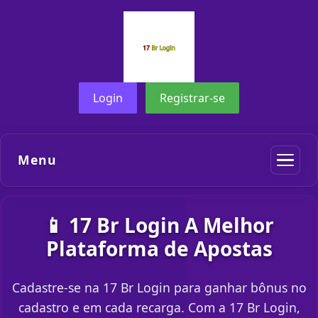
Login
Registrar-se
Menu
📱 17 Br Login A Melhor
Plataforma de Apostas
Cadastre-se na 17 Br Login para ganhar bônus no
cadastro e em cada recarga. Com a 17 Br Login,