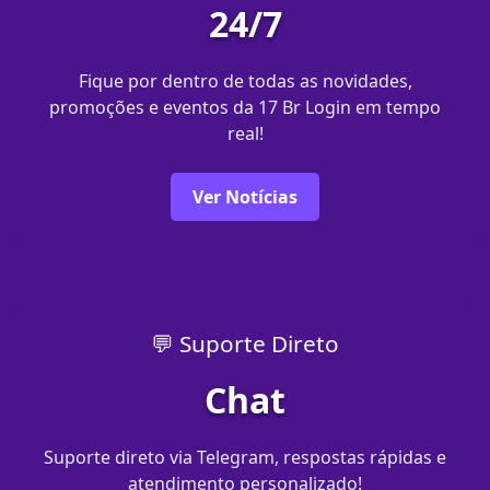
24/7
Fique por dentro de todas as novidades,
promoções e eventos da 17 Br Login em tempo
real!
Ver Notícias
💬 Suporte Direto
Chat
Suporte direto via Telegram, respostas rápidas e
atendimento personalizado!