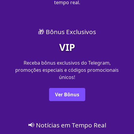
tempo real.
🎁 Bônus Exclusivos
VIP
Receba bônus exclusivos do Telegram,
promoções especiais e códigos promocionais
únicos!
Ver Bônus
📢 Notícias em Tempo Real