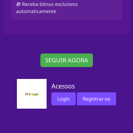
🎁 Receba bônus exclusivos
automaticamente
SEGUIR AGORA
Acessos
Login
Registrar-se