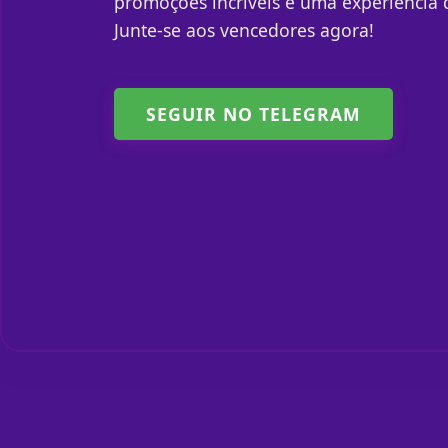
promoções incríveis e uma experiência d
Junte-se aos vencedores agora!
SEGUIR NO TELEGRAM