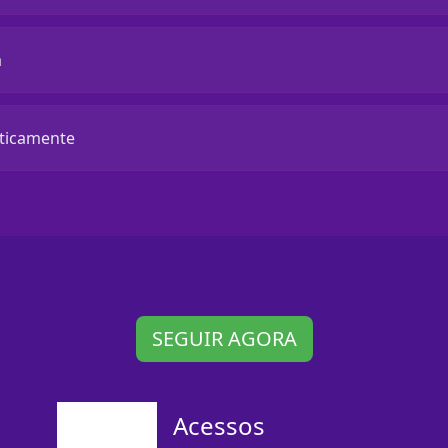
a
aticamente
SEGUIR AGORA
Acessos