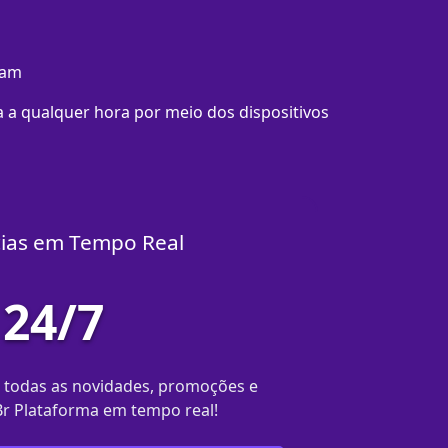
ram
 a qualquer hora por meio dos dispositivos
cias em Tempo Real
24/7
e todas as novidades, promoções e
Br Plataforma em tempo real!