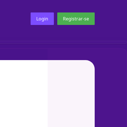
Login
Registrar-se