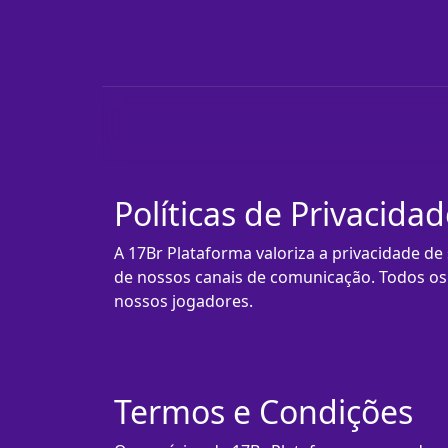
Políticas de Privacida
A 17Br Plataforma valoriza a privacidade d
de nossos canais de comunicação. Todos os 
nossos jogadores.
Termos e Condições