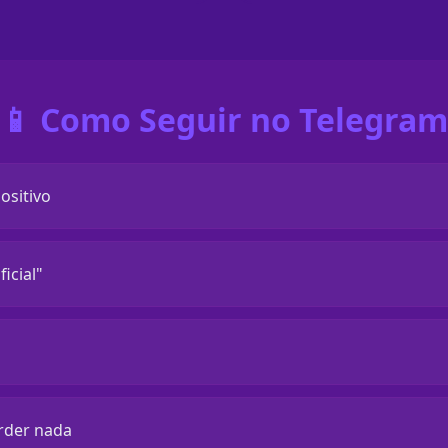
📱 Como Seguir no Telegram
ositivo
icial"
erder nada