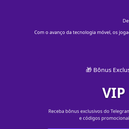
De
Com o avanço da tecnologia móvel, os joga
🎁 Bônus Exclu
VIP
Receba bônus exclusivos do Telegra
e códigos promocionai