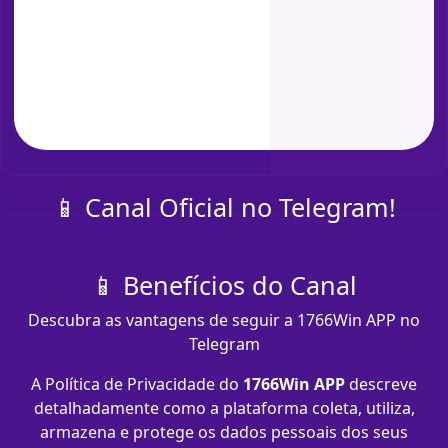
📱 Canal Oficial no Telegram!
📱 Benefícios do Canal
Descubra as vantagens de seguir a 1766Win APP no
Telegram
A Política de Privacidade do
1766Win APP
descreve
detalhadamente como a plataforma coleta, utiliza,
armazena e protege os dados pessoais dos seus