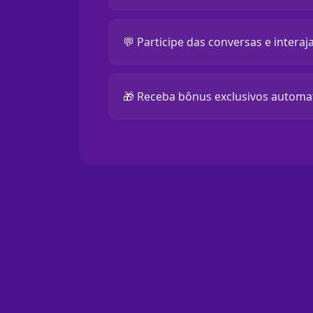
💬 Participe das conversas e interaj
🎁 Receba bônus exclusivos autom