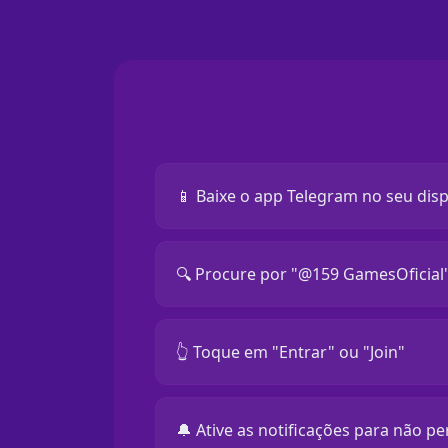
📱 Baixe o app Telegram no seu disp
🔍 Procure por "@159 GamesOficial
👆 Toque em "Entrar" ou "Join"
🔔 Ative as notificações para não p