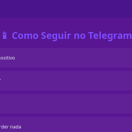
📱 Como Seguir no Telegram
ositivo
"
erder nada