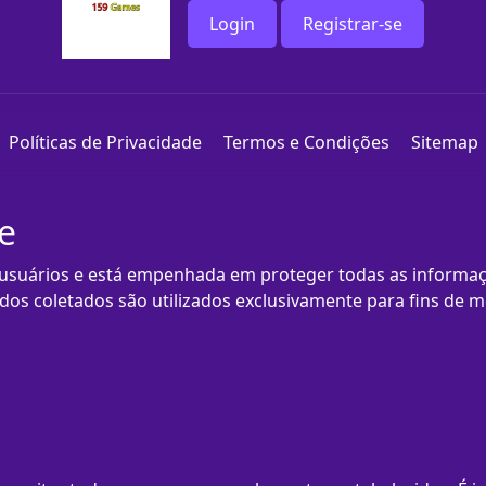
Login
Registrar-se
Políticas de Privacidade
Termos e Condições
Sitemap
de
s usuários e está empenhada em proteger todas as informaç
os coletados são utilizados exclusivamente para fins de m