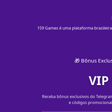
159 Games é uma plataforma brasileira
🎁 Bônus Exclu
VIP
Receba bônus exclusivos do Telegra
e códigos promocionai