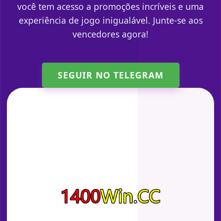
você tem acesso a promoções incríveis e uma
experiência de jogo inigualável. Junte-se aos
vencedores agora!
SEGUIR NO TELEGRAM