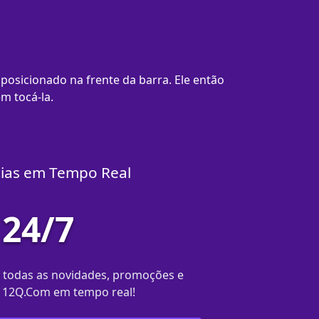
 posicionado na frente da barra. Ele então
m tocá-la.
cias em Tempo Real
24/7
e todas as novidades, promoções e
 12Q.Com em tempo real!