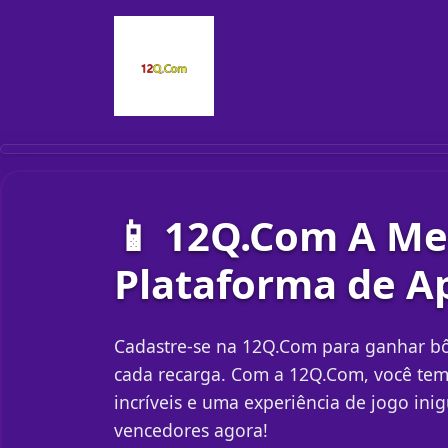
📱 12Q.Com A Me
Plataforma de A
Cadastre-se na 12Q.Com para ganhar b
cada recarga. Com a 12Q.Com, você te
incríveis e uma experiência de jogo inig
vencedores agora!