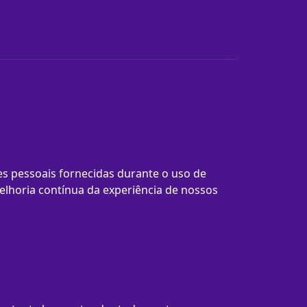
s pessoais fornecidas durante o uso de
elhoria contínua da experiência de nossos