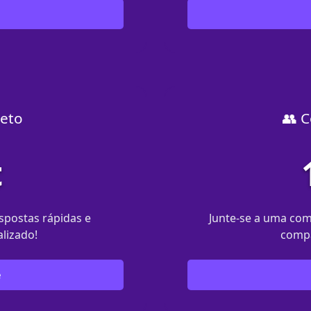
reto
👥 
t
espostas rápidas e
Junte-se a uma com
lizado!
compa
e