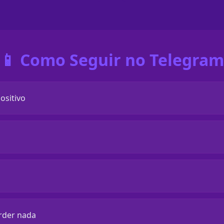
📱 Como Seguir no Telegram
ositivo
erder nada