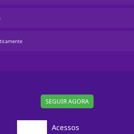
a
aticamente
SEGUIR AGORA
Acessos