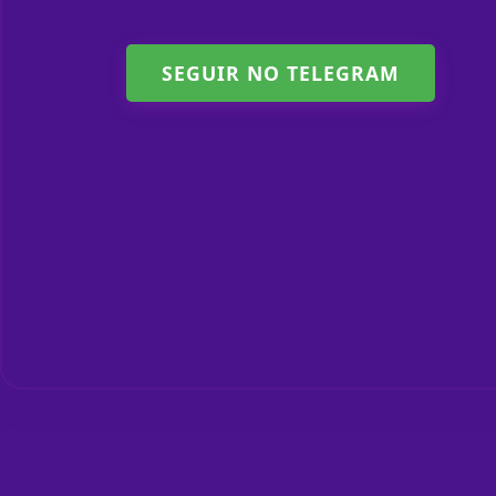
SEGUIR NO TELEGRAM