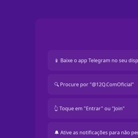
📱 Baixe o app Telegram no seu disp
🔍 Procure por "@12Q.ComOficial"
👆 Toque em "Entrar" ou "Join"
🔔 Ative as notificações para não p