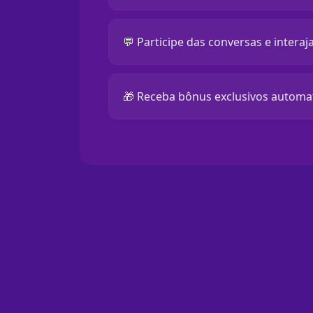
💬 Participe das conversas e interaj
🎁 Receba bônus exclusivos autom