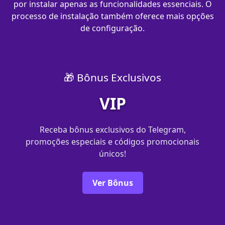
por instalar apenas as funcionalidades essenciais. O
processo de instalação também oferece mais opções
de configuração.
🎁 Bônus Exclusivos
VIP
Receba bônus exclusivos do Telegram,
promoções especiais e códigos promocionais
únicos!
Ver Bônus