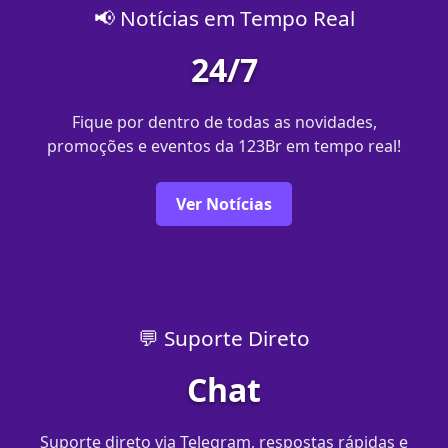
📢 Notícias em Tempo Real
24/7
Fique por dentro de todas as novidades,
promoções e eventos da 123Br em tempo real!
Ver Notícias
💬 Suporte Direto
Chat
Suporte direto via Telegram, respostas rápidas e