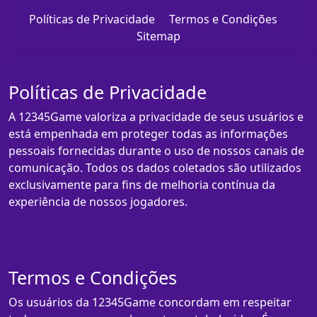
Políticas de Privacidade
Termos e Condições
Sitemap
Políticas de Privacidade
A 12345Game valoriza a privacidade de seus usuários e
está empenhada em proteger todas as informações
pessoais fornecidas durante o uso de nossos canais de
comunicação. Todos os dados coletados são utilizados
exclusivamente para fins de melhoria contínua da
experiência de nossos jogadores.
Termos e Condições
Os usuários da 12345Game concordam em respeitar