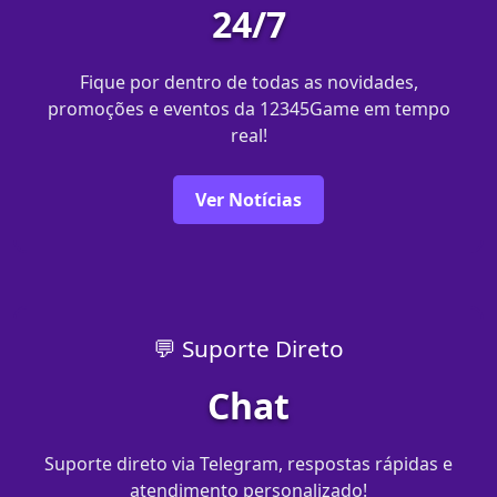
24/7
Fique por dentro de todas as novidades,
promoções e eventos da 12345Game em tempo
real!
Ver Notícias
💬 Suporte Direto
Chat
Suporte direto via Telegram, respostas rápidas e
atendimento personalizado!