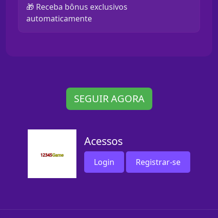
🎁 Receba bônus exclusivos
automaticamente
SEGUIR AGORA
Acessos
Login
Registrar-se