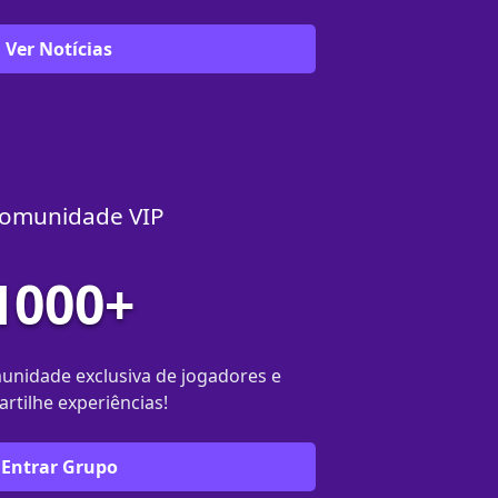
Ver Notícias
Comunidade VIP
1000+
unidade exclusiva de jogadores e
rtilhe experiências!
Entrar Grupo