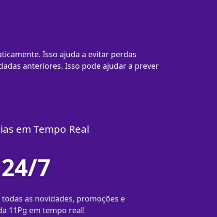
ticamente. Isso ajuda a evitar perdas
das anteriores. Isso pode ajudar a prever
cias em Tempo Real
24/7
e todas as novidades, promoções e
da 11Pg em tempo real!