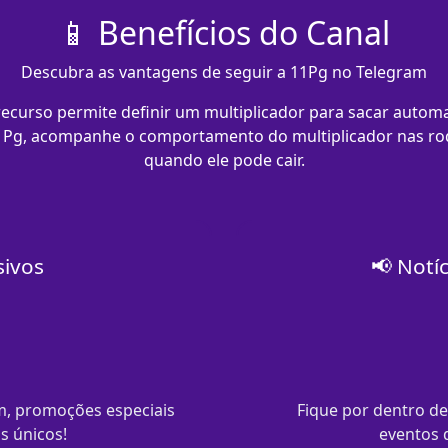
📱 Benefícios do Canal
Descubra as vantagens de seguir a 11Pg no Telegram
ecurso permite definir um multiplicador para sacar automa
11Pg, acompanhe o comportamento do multiplicador nas roda
quando ele pode cair.
sivos
📢 Notí
m, promoções especiais
Fique por dentro d
s únicos!
eventos 