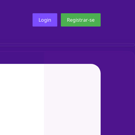
Login
Registrar-se