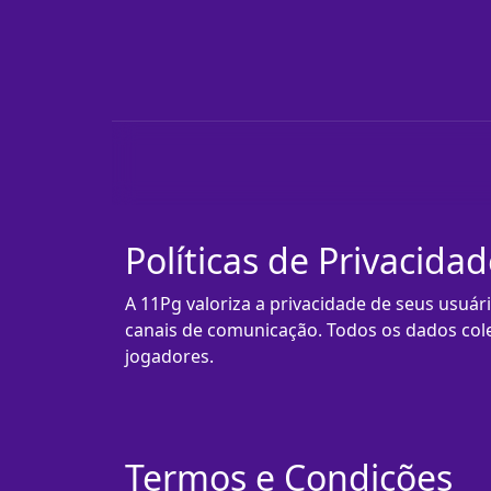
Políticas de Privacida
A 11Pg valoriza a privacidade de seus usuá
canais de comunicação. Todos os dados cole
jogadores.
Termos e Condições