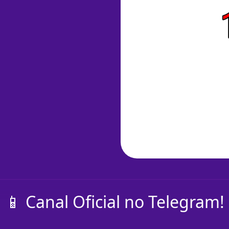
📱 Canal Oficial no Telegram!