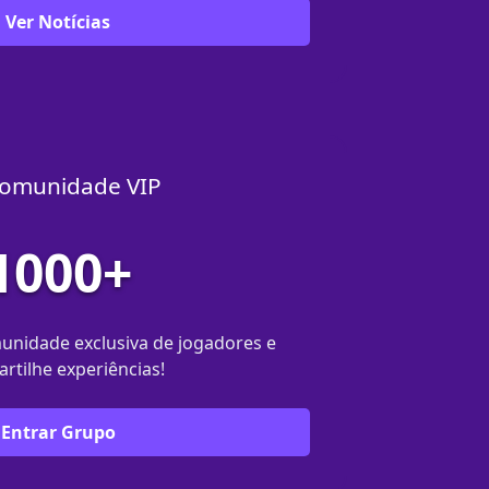
Ver Notícias
Comunidade VIP
1000+
unidade exclusiva de jogadores e
rtilhe experiências!
Entrar Grupo