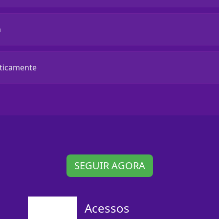
a
aticamente
SEGUIR AGORA
Acessos