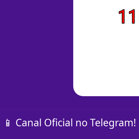
📱 Canal Oficial no Telegram!