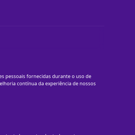
es pessoais fornecidas durante o uso de
elhoria contínua da experiência de nossos