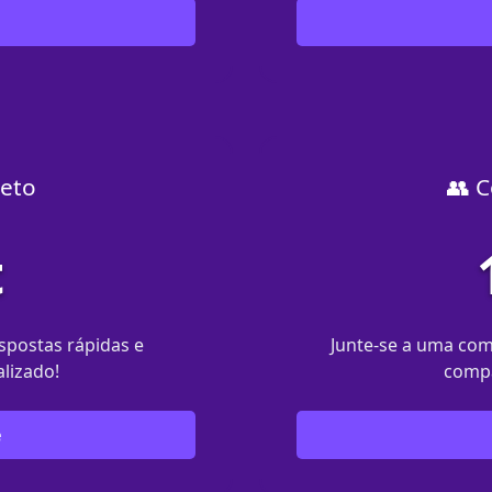
reto
👥 
t
espostas rápidas e
Junte-se a uma com
lizado!
compa
e