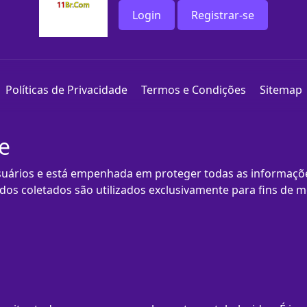
Login
Registrar-se
Políticas de Privacidade
Termos e Condições
Sitemap
de
usuários e está empenhada em proteger todas as informaçõ
os coletados são utilizados exclusivamente para fins de m