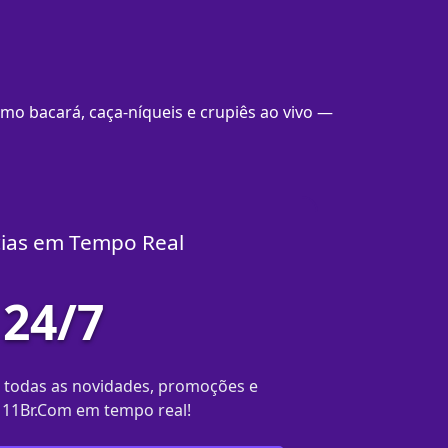
omo bacará, caça-níqueis e crupiês ao vivo —
cias em Tempo Real
24/7
e todas as novidades, promoções e
 11Br.Com em tempo real!