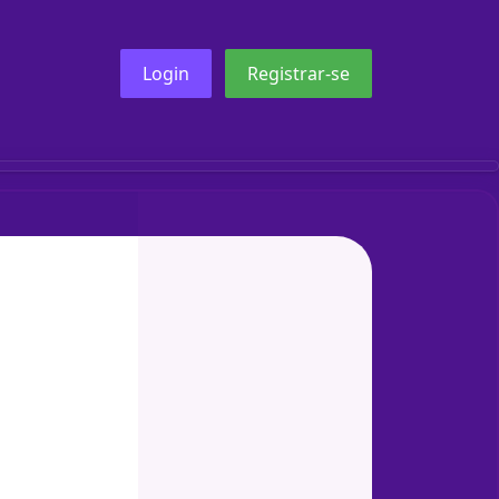
Login
Registrar-se