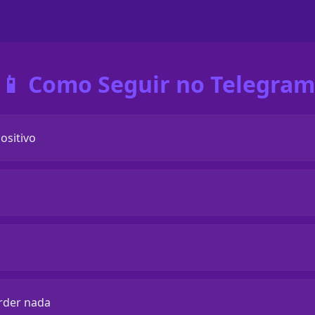
📱 Como Seguir no Telegram
ositivo
erder nada