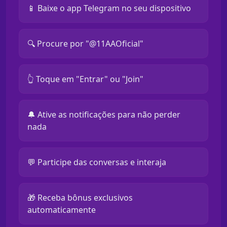
📱 Baixe o app Telegram no seu dispositivo
🔍 Procure por "@11AAOficial"
👆 Toque em "Entrar" ou "Join"
🔔 Ative as notificações para não perder
nada
💬 Participe das conversas e interaja
🎁 Receba bônus exclusivos
automaticamente