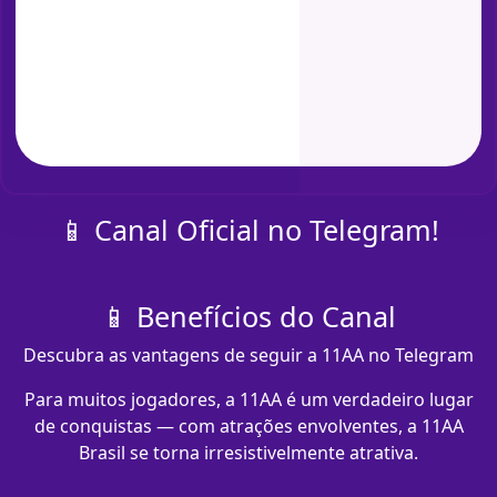
📱 Canal Oficial no Telegram!
📱 Benefícios do Canal
Descubra as vantagens de seguir a 11AA no Telegram
Para muitos jogadores, a 11AA é um verdadeiro lugar
de conquistas — com atrações envolventes, a 11AA
Brasil se torna irresistivelmente atrativa.