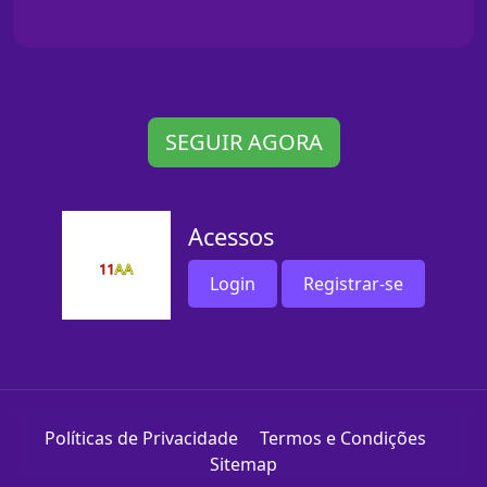
SEGUIR AGORA
Acessos
Login
Registrar-se
Políticas de Privacidade
Termos e Condições
Sitemap