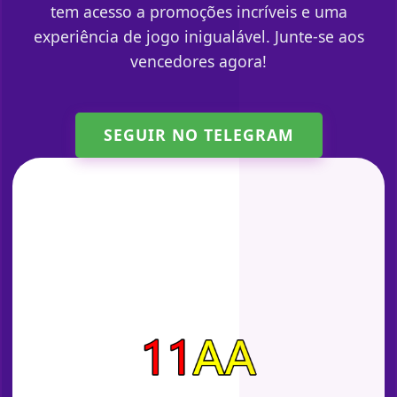
tem acesso a promoções incríveis e uma
experiência de jogo inigualável. Junte-se aos
vencedores agora!
SEGUIR NO TELEGRAM