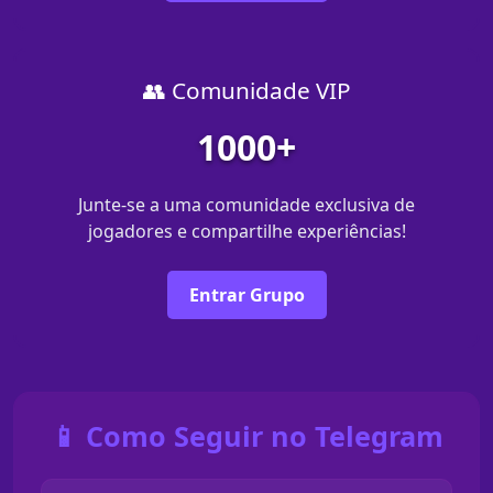
👥 Comunidade VIP
1000+
Junte-se a uma comunidade exclusiva de
jogadores e compartilhe experiências!
Entrar Grupo
📱 Como Seguir no Telegram