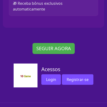
🎁 Receba bônus exclusivos
automaticamente
SEGUIR AGORA
Acessos
Login
Registrar-se