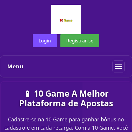
Login
Registrar-se
Menu
📱 10 Game A Melhor
Plataforma de Apostas
Cadastre-se na 10 Game para ganhar bônus no
cadastro e em cada recarga. Com a 10 Game, você