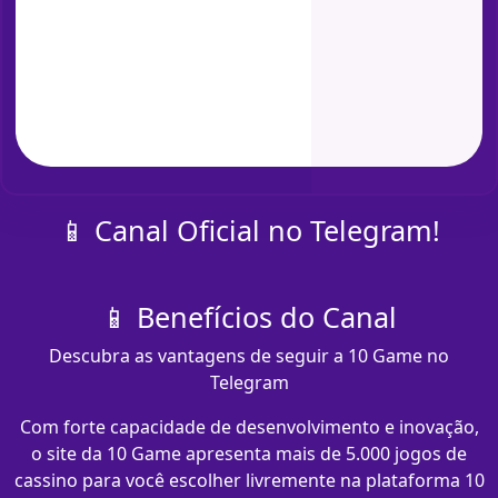
📱 Canal Oficial no Telegram!
📱 Benefícios do Canal
Descubra as vantagens de seguir a 10 Game no
Telegram
Com forte capacidade de desenvolvimento e inovação,
o site da 10 Game apresenta mais de 5.000 jogos de
cassino para você escolher livremente na plataforma 10