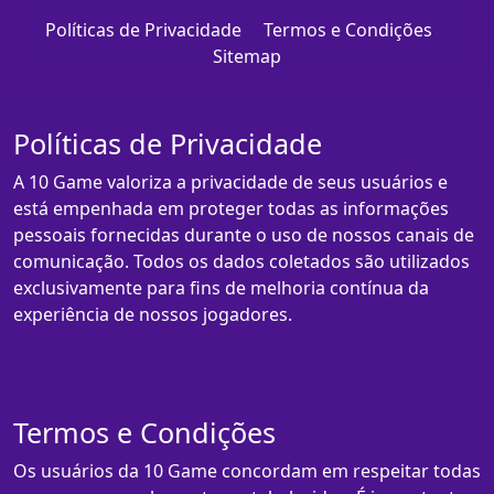
Políticas de Privacidade
Termos e Condições
Sitemap
Políticas de Privacidade
A 10 Game valoriza a privacidade de seus usuários e
está empenhada em proteger todas as informações
pessoais fornecidas durante o uso de nossos canais de
comunicação. Todos os dados coletados são utilizados
exclusivamente para fins de melhoria contínua da
experiência de nossos jogadores.
Termos e Condições
Os usuários da 10 Game concordam em respeitar todas