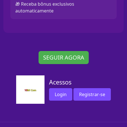
🎁 Receba bônus exclusivos
automaticamente
SEGUIR AGORA
Acessos
Login
Registrar-se