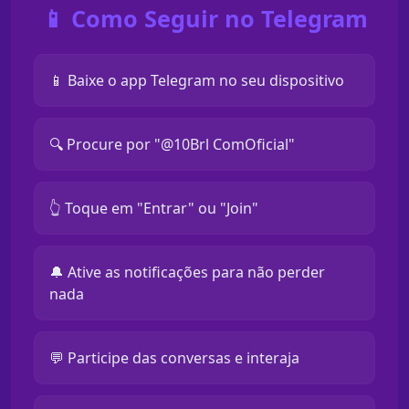
📱 Como Seguir no Telegram
📱 Baixe o app Telegram no seu dispositivo
🔍 Procure por "@10Brl ComOficial"
👆 Toque em "Entrar" ou "Join"
🔔 Ative as notificações para não perder
nada
💬 Participe das conversas e interaja