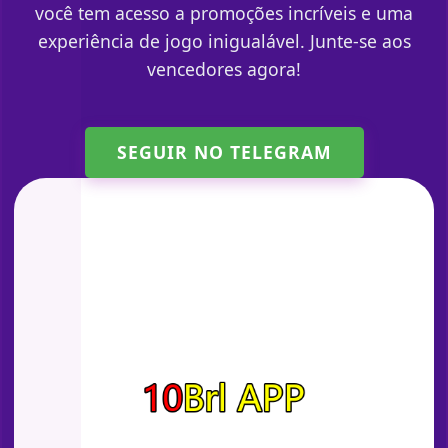
você tem acesso a promoções incríveis e uma
experiência de jogo inigualável. Junte-se aos
vencedores agora!
SEGUIR NO TELEGRAM