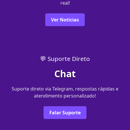
real!
Ver Notícias
💬 Suporte Direto
Chat
Suporte direto via Telegram, respostas rápidas e
atendimento personalizado!
Falar Suporte