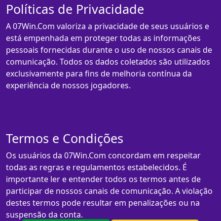
Políticas de Privacidade
A 07Win.Com valoriza a privacidade de seus usuários e
está empenhada em proteger todas as informações
pessoais fornecidas durante o uso de nossos canais de
comunicação. Todos os dados coletados são utilizados
exclusivamente para fins de melhoria contínua da
experiência de nossos jogadores.
Termos e Condições
Os usuários da 07Win.Com concordam em respeitar
todas as regras e regulamentos estabelecidos. É
importante ler e entender todos os termos antes de
participar de nossos canais de comunicação. A violação
destes termos pode resultar em penalizações ou na
suspensão da conta.