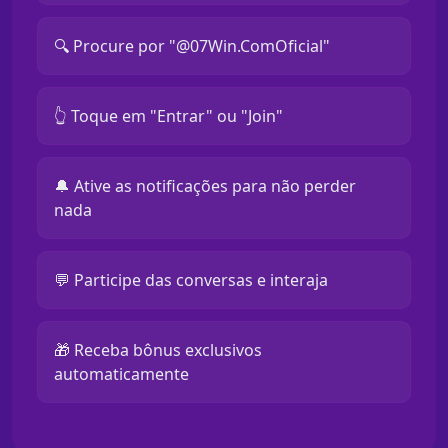
🔍 Procure por "@07Win.ComOficial"
👆 Toque em "Entrar" ou "Join"
🔔 Ative as notificações para não perder
nada
💬 Participe das conversas e interaja
🎁 Receba bônus exclusivos
automaticamente