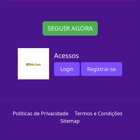
SEGUIR AGORA
Acessos
Login
Registrar-se
Políticas de Privacidade
Termos e Condições
Sitemap