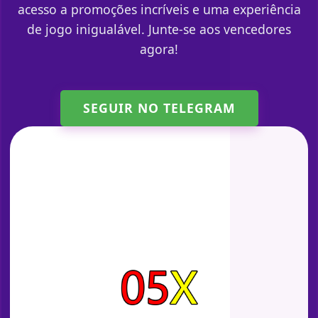
acesso a promoções incríveis e uma experiência
de jogo inigualável. Junte-se aos vencedores
agora!
SEGUIR NO TELEGRAM