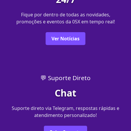
Fique por dentro de todas as novidades,
promoções e eventos da 05X em tempo real!
Ver Notícias
💬 Suporte Direto
Chat
Suporte direto via Telegram, respostas rápidas e
atendimento personalizado!