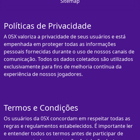
Sitemap
Políticas de Privacidade
A 05X valoriza a privacidade de seus usuários e está
empenhada em proteger todas as informações
pessoais fornecidas durante o uso de nossos canais de
comunicação. Todos os dados coletados são utilizados
exclusivamente para fins de melhoria contínua da
experiência de nossos jogadores.
Termos e Condições
Os usuários da 05X concordam em respeitar todas as
regras e regulamentos estabelecidos. É importante ler
e entender todos os termos antes de participar de