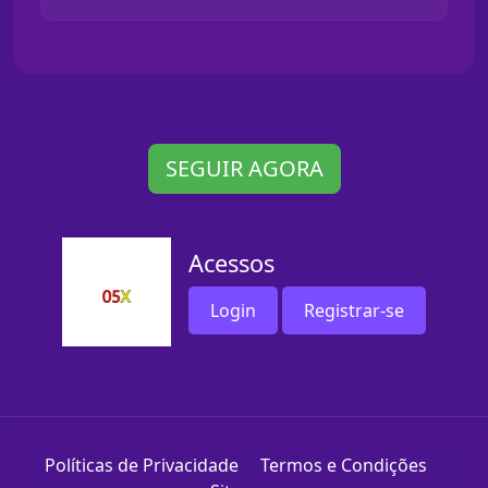
SEGUIR AGORA
Acessos
Login
Registrar-se
Políticas de Privacidade
Termos e Condições