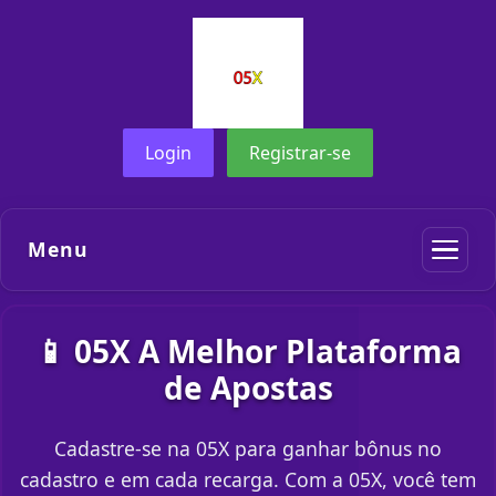
Login
Registrar-se
Menu
📱 05X A Melhor Plataforma
de Apostas
Cadastre-se na 05X para ganhar bônus no
cadastro e em cada recarga. Com a 05X, você tem