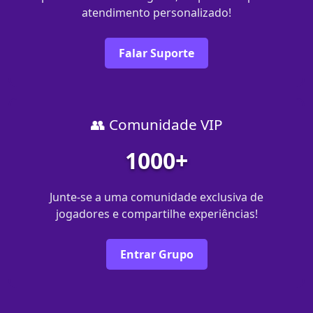
atendimento personalizado!
Falar Suporte
👥 Comunidade VIP
1000+
Junte-se a uma comunidade exclusiva de
jogadores e compartilhe experiências!
Entrar Grupo