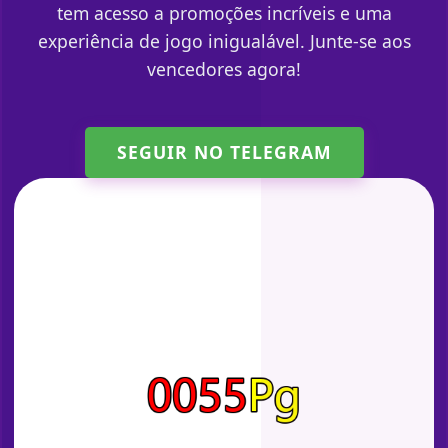
tem acesso a promoções incríveis e uma
experiência de jogo inigualável. Junte-se aos
vencedores agora!
SEGUIR NO TELEGRAM