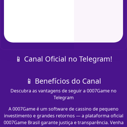
📱 Canal Oficial no Telegram!
📱 Benefícios do Canal
Descubra as vantagens de seguir a 0007Game no
Telegram
A 0007Game é um software de cassino de pequeno
investimento e grandes retornos — a plataforma oficial
0007Game Brasil garante justiça e transparência. Venha